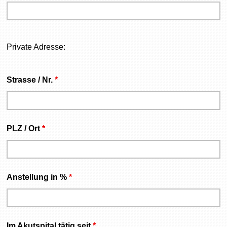
Private Adresse:
Strasse / Nr.
*
PLZ / Ort
*
Anstellung in %
*
Im Akutspital tätig seit
*