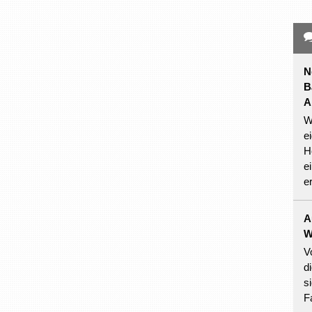
N
B
A
W
e
H
e
e
A
W
V
d
s
F