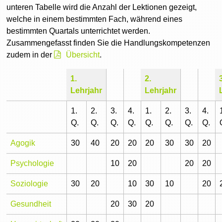
unteren Tabelle wird die Anzahl der Lektionen gezeigt,
welche in einem bestimmten Fach, während eines
bestimmten Quartals unterrichtet werden.
Zusammengefasst finden Sie die Handlungskompetenzen
zudem in der
Übersicht
.
1.
2.
Lehrjahr
Lehrjahr
1.
2.
3.
4.
1.
2.
3.
4.
Q.
Q.
Q.
Q.
Q.
Q.
Q.
Q.
Agogik
30
40
20
20
20
30
30
20
Psychologie
10
20
20
20
Soziologie
30
20
10
30
10
20
Gesundheit
20
30
20