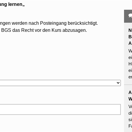
ng lernen
„
ngen werden nach Posteingang berücksichtigt.
s BGS das Recht vor den Kurs abzusagen.
N
B
A
W
e
H
e
e
A
W
V
d
s
F